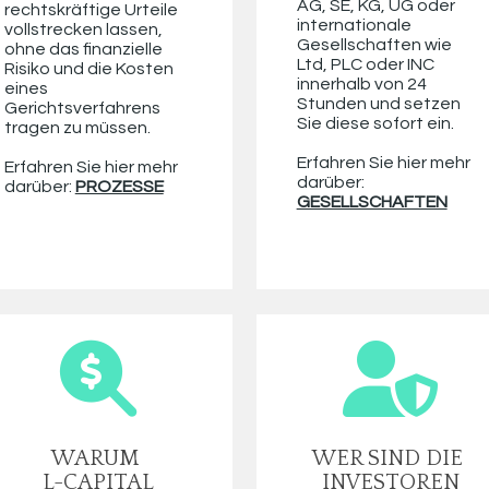
AG, SE, KG, UG oder 
rechtskräftige Urteile 
internationale 
vollstrecken lassen, 
Gesellschaften wie 
ohne das finanzielle 
Ltd, PLC oder INC 
Risiko und die Kosten 
innerhalb von 24 
eines 
Stunden und setzen 
Gerichtsverfahrens 
Sie diese sofort ein. 
tragen zu müssen.
Erfahren Sie hier mehr 
Erfahren Sie hier mehr 
darüber:
darüber: 
PROZESSE
GESELLSCHAFTEN
WARUM 
WER SIND DIE 
L-CAPITAL
INVESTOREN